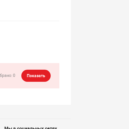
брано:
0
Показать
Мы в социальных сетях