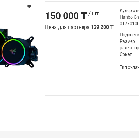
Кулер с 
150 000 ₸
/ шт.
Hanbo Ch
01770100
Цена для партнера
129 200 ₸
Подсвет
Размер
радиато
Сокет
Тип охла