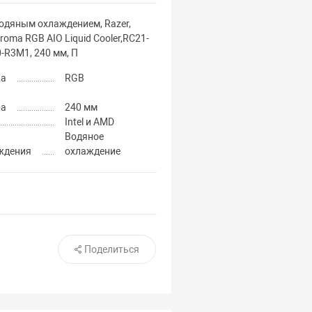
водяным охлаждением, Razer,
roma RGB AIO Liquid Cooler,RC21-
-R3M1, 240 мм, П
ка
RGB
ра
240 мм
Intel и AMD
Водяное
ждения
охлаждение
Поделиться