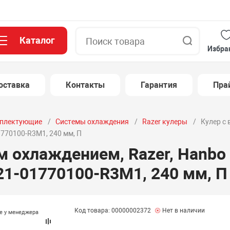
Каталог
Поиск
Избра
оставка
Контакты
Гарантия
Пра
плектующие
Системы охлаждения
Razer кулеры
Кулер с
1770100-R3M1, 240 мм, П
м охлаждением, Razer, Hanbo
C21-01770100-R3M1, 240 мм, П
Код товара: 00000002372
Нет в наличии
те у менеджера