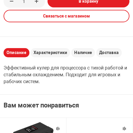
В корзину
НТЫ
PCI АДАПТЕРЫ
CD-DVD ДИСКИ
USB АДАПТЕР
Связаться с магазином
ЛЯ ДОМА
ЛЕНТА ДЛЯ ЧЕ
USB ХАБЫ
ОВАЯ ТЕХНИКА
CARD RIDER
Описание
Характеристики
Наличие
Доставка
ОМ
Эффективный кулер для процессора с тихой работой и
НАБОР ДЛЯ СТ
стабильным охлаждением. Подходит для игровых и
рабочих систем.
Вам может понравиться