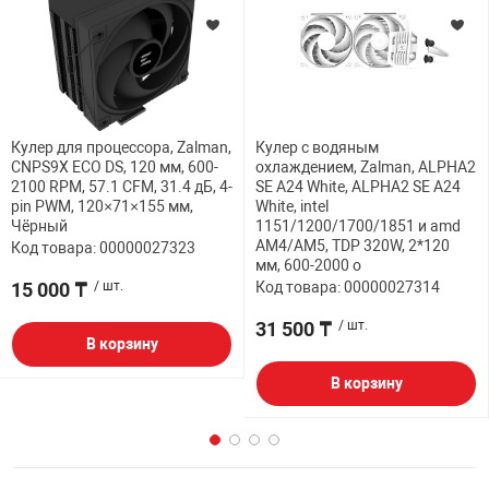
Кулер для процессора, Zalman,
Кулер с водяным
CNPS9X ECO DS, 120 мм, 600-
охлаждением, Zalman, ALPHA2
2100 RPM, 57.1 CFM, 31.4 дБ, 4-
SE A24 White, ALPHA2 SE A24
pin PWM, 120×71×155 мм,
White, intel
Чёрный
1151/1200/1700/1851 и amd
AM4/AM5, TDP 320W, 2*120
Код товара: 00000027323
мм, 600-2000 о
15 000 ₸
/ шт.
Код товара: 00000027314
31 500 ₸
/ шт.
В корзину
В корзину