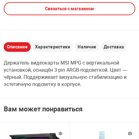
Связаться с магазином
НТЫ
PCI АДАПТЕРЫ
CD-DVD ДИСКИ
USB АДАПТЕР
ЛЯ ДОМА
ЛЕНТА ДЛЯ ЧЕ
USB ХАБЫ
Описание
Характеристики
Наличие
Доставка
ОВАЯ ТЕХНИКА
CARD RIDER
Держатель видеокарты MSI MPG с вертикальной
ОМ
установкой, оснащён 3-pin ARGB-подсветкой. Цвет —
НАБОР ДЛЯ СТ
чёрный. Поддерживает визуальную стабилизацию и
эстетичную подсветку в корпусе.
Вам может понравиться