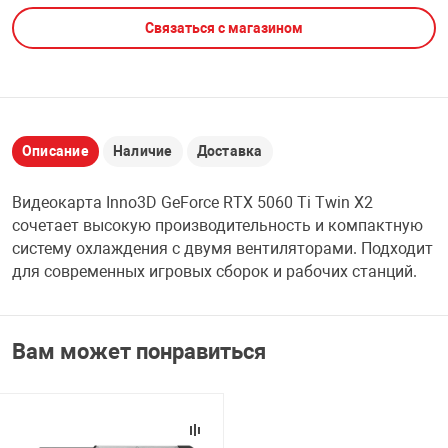
Связаться с магазином
НТЫ
PCI АДАПТЕРЫ
CD-DVD ДИСКИ
USB АДАПТЕР
ЛЯ ДОМА
ЛЕНТА ДЛЯ ЧЕ
USB ХАБЫ
Описание
Наличие
Доставка
ОВАЯ ТЕХНИКА
CARD RIDER
Видеокарта Inno3D GeForce RTX 5060 Ti Twin X2
ОМ
сочетает высокую производительность и компактную
НАБОР ДЛЯ СТ
систему охлаждения с двумя вентиляторами. Подходит
для современных игровых сборок и рабочих станций.
Вам может понравиться