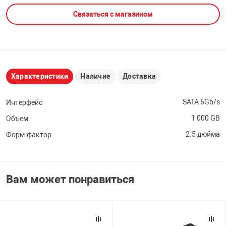
Связаться с магазином
НТЫ
PCI АДАПТЕРЫ
CD-DVD ДИСКИ
USB АДАПТЕР
ЛЯ ДОМА
ЛЕНТА ДЛЯ ЧЕ
USB ХАБЫ
Характеристики
Наличие
Доставка
ОВАЯ ТЕХНИКА
CARD RIDER
SATA 6Gb/s
Интерфейс
ОМ
1 000 GB
Объем
НАБОР ДЛЯ СТ
2.5 дюйма
Форм-фактор
Вам может понравиться