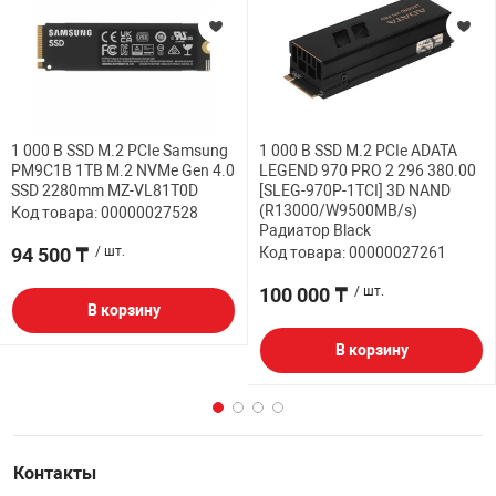
1 000 B SSD M.2 PCIe Samsung
1 000 B SSD M.2 PCIe ADATA
PM9C1B 1TB M.2 NVMe Gen 4.0
LEGEND 970 PRO 2 296 380.00
SSD 2280mm MZ-VL81T0D
[SLEG-970P-1TCI] 3D NAND
(R13000/W9500MB/s)
Код товара: 00000027528
Радиатор Black
94 500 ₸
/ шт.
Код товара: 00000027261
100 000 ₸
/ шт.
В корзину
В корзину
Контакты