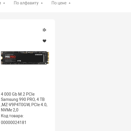
и
По алфавиту
По цене
4 000 Gb M.2 PCIe
Samsung 990 PRO, 4 TB
,MZ-V9P4T0GW, PCIe 4.0,
NVMe 2,0
Код товара:
00000024181