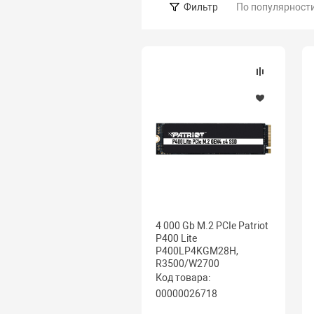
По популярност
Фильтр
4 000 Gb M.2 PCIe Patriot
P400 Lite
P400LP4KGM28H,
R3500/W2700
Код товара:
00000026718