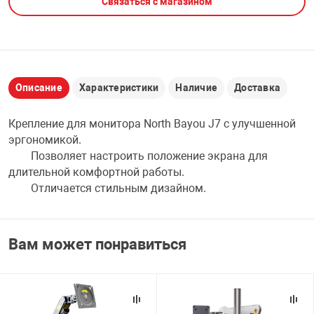
Связаться с магазином
НТЫ
PCI АДАПТЕРЫ
CD-DVD ДИСКИ
USB АДАПТЕР
ЛЯ ДОМА
ЛЕНТА ДЛЯ ЧЕ
USB ХАБЫ
Описание
Характеристики
Наличие
Доставка
ОВАЯ ТЕХНИКА
Крепление для монитора North Bayou J7 с улучшенной
CARD RIDER
эргономикой.
ОМ
Позволяет настроить положение экрана для
НАБОР ДЛЯ СТ
длительной комфортной работы.
Отличается стильным дизайном.
Вам может понравиться