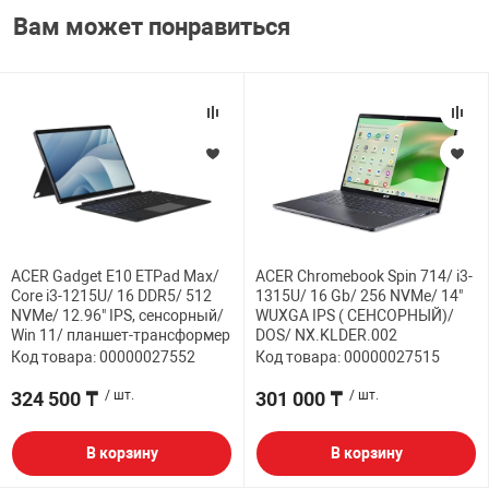
Вам может понравиться
ACER Gadget E10 ETPad Max/
ACER Chromebook Spin 714/ i3-
Core i3-1215U/ 16 DDR5/ 512
1315U/ 16 Gb/ 256 NVMe/ 14"
NVMe/ 12.96" IPS, сенсорный/
WUXGA IPS ( СЕНСОРНЫЙ)/
Win 11/ планшет-трансформер
DOS/ NX.KLDER.002
Код товара: 00000027552
Код товара: 00000027515
324 500 ₸
/ шт.
301 000 ₸
/ шт.
В корзину
В корзину