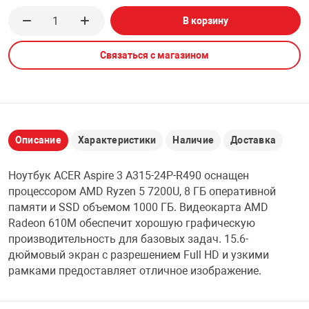
В корзину
НТЫ
PCI АДАПТЕРЫ
CD-DVD ДИСКИ
USB АДАПТЕР
Связаться с магазином
ЛЯ ДОМА
ЛЕНТА ДЛЯ ЧЕ
USB ХАБЫ
ОВАЯ ТЕХНИКА
CARD RIDER
Описание
Характеристики
Наличие
Доставка
ОМ
НАБОР ДЛЯ СТ
Ноутбук ACER Aspire 3 A315-24P-R490 оснащен
процессором AMD Ryzen 5 7200U, 8 ГБ оперативной
памяти и SSD объемом 1000 ГБ. Видеокарта AMD
Radeon 610M обеспечит хорошую графическую
производительность для базовых задач. 15.6-
дюймовый экран с разрешением Full HD и узкими
рамками предоставляет отличное изображение.