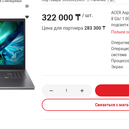
Код товара: 00000022405
Наличие:
1 шт.
те у менеджера
ACER Asp
322 000 ₸
/ шт.
8 Gb/ 1 0
подсветк
Цена для партнера
283 300 ₸
Полное о
Операти
Операци
система
Процесс
Экран
Связаться с маг