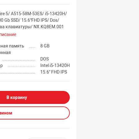
ire 5/ A515-58M-53ES/ i5-13420H/
00 Gb SSD/ 15.6"FHD IPS/ Dos/
аа клавиатуры/ NX.KQ8EM.001
писание
вная память
8 GB
онная
DOS
ор
Intel i5-13420H
15.6" FHD IPS
В корзину
азином