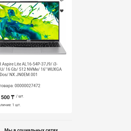
 Aspire Lite AL16-54P-37J9/ i3-
ACER ASPIRE A715-59G-7
U/ 16 Gb/ 512 NVMe/ 16" WUXGA
13620H/ 16 Gb/ 1 Tb NV
 Dos/ NX.JN0EM.001
Gb/ 15.6" FHD IPS 144/ 
NH.QX6SA.004
товара: 00000027472
Код товара: 000000274
 500 ₸
/ шт.
537 000 ₸
/ шт.
личие:
1 шт.
Наличие:
1 шт.
Мы в социальных сетях