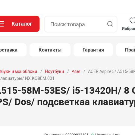
Каталог
Поиск
Избра
оставка
Контакты
Гарантия
Пра
тбуки и моноблоки
Ноутбуки
Acer
ACER Aspire 5/ A515-58
 клавиатуры/ NX.KQ8EM.001
A515-58M-53ES/ i5-13420H/ 8 
PS/ Dos/ подсветкаа клавиат