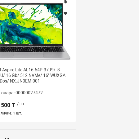
 Aspire Lite AL16-54P-37J9/ i3-
ACER ASPIRE A715-59G-7
U/ 16 Gb/ 512 NVMe/ 16" WUXGA
13620H/ 16 Gb/ 1 Tb NV
 Dos/ NX.JN0EM.001
Gb/ 15.6" FHD IPS 144/ 
NH.QX6SA.004
товара: 00000027472
Код товара: 000000274
 500 ₸
/ шт.
537 000 ₸
/ шт.
личие:
1 шт.
Наличие:
1 шт.