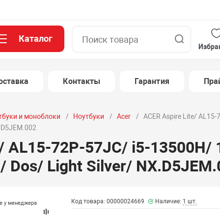
Каталог
Поиск
Избра
оставка
Контакты
Гарантия
Пра
тбуки и моноблоки
Ноутбуки
Acer
ACER Aspire Lite/ AL15-
NX.D5JEM.002
e/ AL15-72P-57JC/ i5-13500H/ 
/ Dos/ Light Silver/ NX.D5JEM
Код товара: 00000024669
Наличие:
1 шт.
те у менеджера