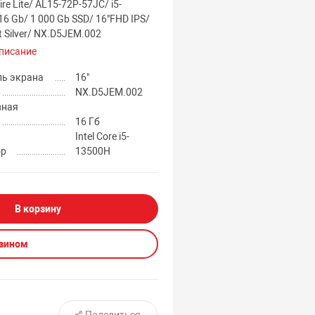
re Lite/ AL15-72P-57JC/ i5-
6 Gb/ 1 000 Gb SSD/ 16"FHD IPS/
t Silver/ NX.D5JEM.002
писание
ль экрана
16"
NX.D5JEM.002
вная
16 Гб
Intel Core i5-
ор
13500H
В корзину
азином