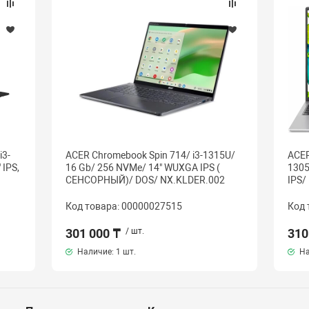
i3-
ACER Chromebook Spin 714/ i3-1315U/
ACER
 IPS,
16 Gb/ 256 NVMe/ 14" WUXGA IPS (
1305
СЕНСОРНЫЙ)/ DOS/ NX.KLDER.002
IPS/
Код товара: 00000027515
Код 
301 000 ₸
/ шт.
310
Наличие:
1 шт.
На