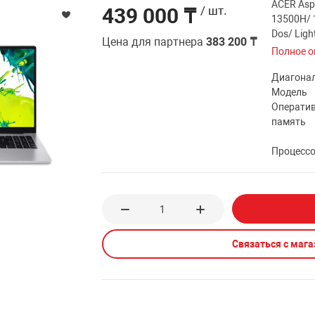
ACER Aspi
439 000 ₸
/ шт.
13500H/ 1
Dos/ Ligh
Цена для партнера
383 200 ₸
Полное о
Диагона
Модель
Операти
память
Процесс
Связаться с маг