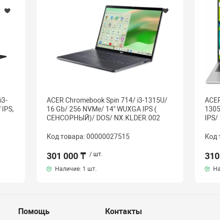
i3-
ACER Chromebook Spin 714/ i3-1315U/
ACER
 IPS,
16 Gb/ 256 NVMe/ 14" WUXGA IPS (
1305
СЕНСОРНЫЙ)/ DOS/ NX.KLDER.002
IPS/
Код товара: 00000027515
Код 
301 000 ₸
/ шт.
310
Наличие:
1 шт.
На
Помощь
Контакты