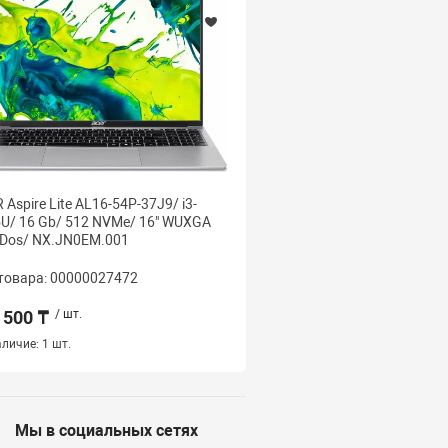
 Aspire Lite AL16-54P-37J9/ i3-
ACER ASPIRE A715-59G-7
U/ 16 Gb/ 512 NVMe/ 16" WUXGA
13620H/ 16 Gb/ 1 Tb NV
 Dos/ NX.JN0EM.001
Gb/ 15.6" FHD IPS 144/ 
NH.QX6SA.004
товара: 00000027472
Код товара: 000000274
 500 ₸
/ шт.
537 000 ₸
/ шт.
личие:
1 шт.
Наличие:
1 шт.
Мы в социальных сетях