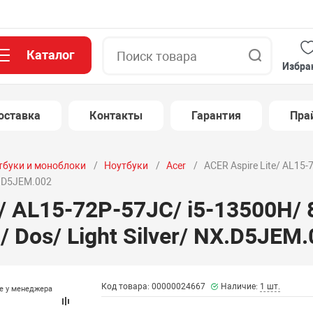
Каталог
Поиск
Избра
оставка
Контакты
Гарантия
Пра
тбуки и моноблоки
Ноутбуки
Acer
ACER Aspire Lite/ AL15-
NX.D5JEM.002
e/ AL15-72P-57JC/ i5-13500H/ 
/ Dos/ Light Silver/ NX.D5JEM
Код товара: 00000024667
Наличие:
1 шт.
те у менеджера