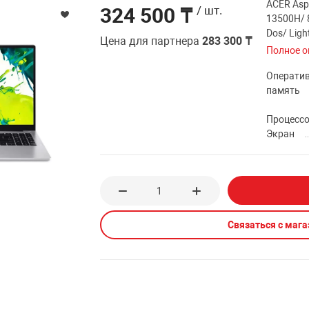
ACER Aspi
324 500 ₸
/ шт.
13500H/ 
Dos/ Ligh
Цена для партнера
283 300 ₸
Полное о
Операти
память
Процесс
Экран
Связаться с маг