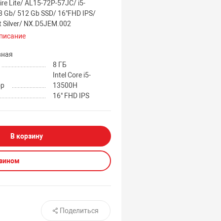
re Lite/ AL15-72P-57JC/ i5-
8 Gb/ 512 Gb SSD/ 16"FHD IPS/
t Silver/ NX.D5JEM.002
писание
вная
8 ГБ
Intel Core i5-
ор
13500H
16" FHD IPS
В корзину
азином
Поделиться