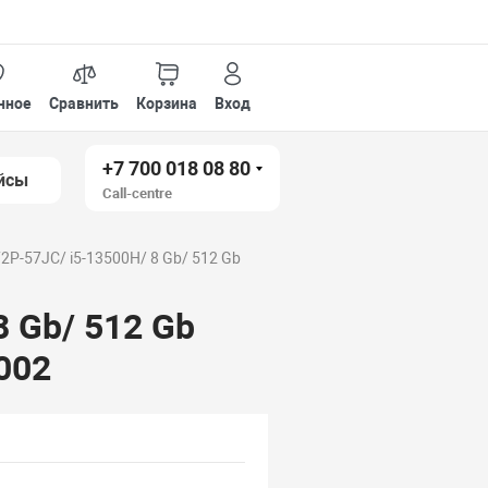
нное
Сравнить
Корзина
Вход
+7 700 018 08 80
йсы
Call-centre
72P-57JC/ i5-13500H/ 8 Gb/ 512 Gb
8 Gb/ 512 Gb
.002