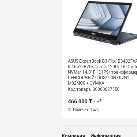
ASUS ExpertBook B3 Flip/ B3402FVA
I516512B7D/ Core 5 120U/ 16 Gb/ 
NVMe/ 14.0" FHD IPS/ трансформе
СЕНСОРНЫЙ/ DOS/ 90NX07N1-
M02MC0 + СУМКА
Код товара: 00000027550
466 000 ₸
/ шт.
Наличие:
1 шт.
Компания
Информация