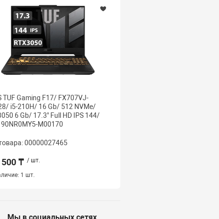
 TUF Gaming F17/ FX707VJ-
ASUS Vivobook 16 A160
8/ i5-210H/ 16 Gb/ 512 NVMe/
MB2076/ i7-13620H/ 16 
050 6 Gb/ 17.3" Full HD IPS 144/
16"1920x1200 IPS 60/ 
/ 90NR0MY5-M00170
M02K30
товара: 00000027465
Код товара: 000000274
 500 ₸
/ шт.
454 500 ₸
/ шт.
личие:
1 шт.
Наличие:
1 шт.
Мы в социальных сетях