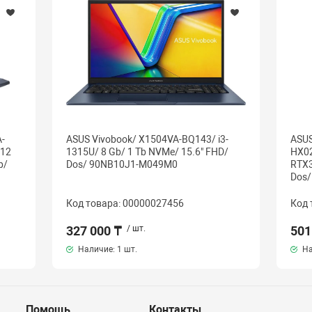
-
ASUS Vivobook/ X1504VA-BQ143/ i3-
ASUS
512
1315U/ 8 Gb/ 1 Tb NVMe/ 15.6" FHD/
HX02
р/
Dos/ 90NB10J1-M049M0
RTX3
Dos
Код товара: 00000027456
Код 
327 000 ₸
/ шт.
501
Наличие:
1 шт.
На
Помощь
Контакты