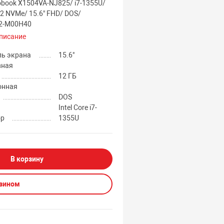
obook X1504VA-NJ825/ i7-1355U/
12 NVMe/ 15.6" FHD/ DOS/
2-M00H40
писание
ль экрана
15.6"
вная
12 ГБ
онная
DOS
Intel Core i7-
ор
1355U
В корзину
азином