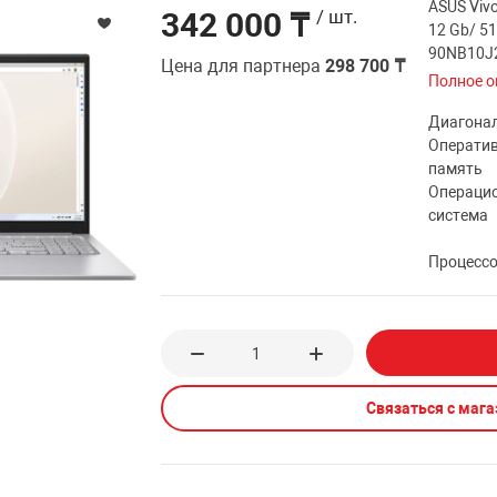
ASUS Viv
342 000 ₸
/ шт.
12 Gb/ 5
90NB10J
Цена для партнера
298 700 ₸
Полное о
Диагона
Операти
память
Операци
система
Процесс
Связаться с маг