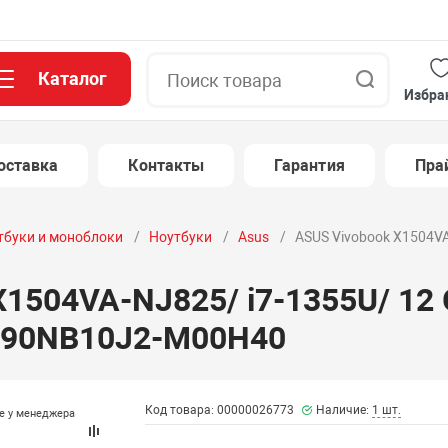
Каталог
Поиск
Избра
оставка
Контакты
Гарантия
Пра
тбуки и моноблоки
Ноутбуки
Asus
ASUS Vivobook X1504VA
X1504VA-NJ825/ i7-1355U/ 12
/ 90NB10J2-M00H40
Код товара: 00000026773
Наличие:
1 шт.
те у менеджера