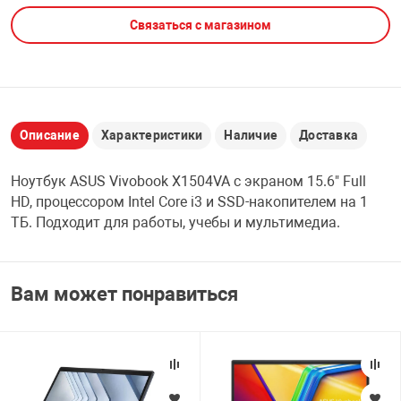
Связаться с магазином
НТЫ
PCI АДАПТЕРЫ
CD-DVD ДИСКИ
USB АДАПТЕР
ЛЯ ДОМА
ЛЕНТА ДЛЯ ЧЕ
USB ХАБЫ
Описание
Характеристики
Наличие
Доставка
ОВАЯ ТЕХНИКА
CARD RIDER
Ноутбук ASUS Vivobook X1504VA с экраном 15.6" Full
ОМ
HD, процессором Intel Core i3 и SSD-накопителем на 1
НАБОР ДЛЯ СТ
ТБ. Подходит для работы, учебы и мультимедиа.
Вам может понравиться