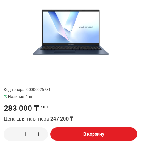
ФИЛЬТР
32" дюймов
МЕДИАКОНВЕР
КА И РАСХОДНИКИ
СИСТЕМЫ ОХЛ
ДЕНЕЖНЫЕ Я
РАЗВЕТВИТЕЛ
ПОЛКА ДЛЯ М
ВЕБ КАМЕРЫ
Мониторы с диа
АНТЕННЫ И К
38.5" дюймов
БОРУДОВАНИЕ
КОРПУСА
СТАЦИОНАРНЫ
ПРИНАДЛЕЖНО
ПОЛКА СТАЦИ
КОВРИКИ
ИНТЕРАКТИВН
СЕТЕВЫЕ КАРТ
Кронштейны дл
ЕСКАЯ ТЕХНИКА
БЛОКИ ПИТАН
КАРТРИДЖИ И
Проекторов
ФЛЕШ КАРТЫ
EXTENDER УДЛ
ПАТЧ КОРД
ВИТОЙ ПАРЕ
ОТЕХНИКА
CD ПРИВОДЫ
КАЛЬКУЛЯТОР
ТВ ТЮНЕРЫ И 
КОННЕКТОРА
Код товара: 00000026781
 ОБОРУДОВАНИЕ
ЗВУКОВЫЕ ПЛ
ТЕРМОПАСТЫ
Наличие:
1 шт.
НАУШНИКИ И 
PoE АДАПТЕРЫ
283 000 ₸
/ шт.
РЫ
МАТРИЦЫ ДЛЯ
ЧИСТЯЩИЕ СР
РАЗВЕТВИТЕЛ
КАБЕЛИ
Цена для партнера
247 200 ₸
ПРОГРАММНОЕ
БАТАРЕЙКИ И
ОПТОВОЛОКНО
В корзину
ПЕРЕХОДНИКИ
КОМПЛЕКТУЮ