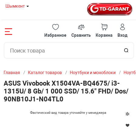
Шымкент
Назад
Назад
Назад
Назад
Назад
Назад
Назад
Назад
Назад
Назад
Назад
Назад
Назад
Назад
Назад
Избранное
Сравнить
Корзина
Вход
08 80
НОУТБУКИ И 
ГОТОВЫЕ РЕШ
КОМПЛЕКТУЮ
ПЕРИФЕРИЙНО
МОНИТОРЫ
ОРГТЕХНИКА И
СЕТЕВОЕ ОБОР
КЛИМАТИЧЕСК
ТВ И ВИДЕОТЕ
СЕРВЕРНОЕ ОБ
АВТОТОВАРЫ
ИГРУШКИ
ТОВАРЫ ДЛЯ 
МЕЛКОБЫТОВА
УМНЫЙ ДОМ
 И МОНОБЛОКИ
НОУТБУКИ
TDGarant-ИГРО
МАТЕРИНСКИЕ
КЛАВИАТУРЫ
Мониторы с диа
ПРИНТЕРЫ
МОДЕМЫ
КОНДИЦИОНЕ
ПРОЕКТОРЫ
СЕРВЕРЫ И К
ИНВЕРТОРЫ
АКСЕССУАРЫ 
КОМПЬЮТЕРНЫ
КОФЕМАШИН
КАМЕРЫ КОМН
20 12
до 22" дюймов
СТУЛЬЯ
Главная
Каталог товаров
Ноутбуки и моноблоки
Ноутб
РЕШЕНИЯ
МОНОБЛОКИ
TDGarant-ИГРО
ВИДЕОКАРТЫ
МЫШКИ
ШРЕДЕРЫ
БЕСПРОВОДНЫ
МАСЛЯНЫЕ ОБ
ИНТЕРАКТИВН
СЕРВЕРНЫЕ Ш
FM - МОДУЛЯТ
16 57
Мониторы с диа
МАРШРУТИЗА
РОЗЕТКИ
ASUS Vivobook X1504VA-BQ4675/ i3-
дюйма
1315U/ 8 Gb/ 1 000 SSD/ 15.6" FHD/ Dos/
ТУЮЩИЕ
МИНИ ПК
TDGarant-ИГР
ПРОЦЕССОРЫ
ИГРОВЫЕ КОН
ЛАМИНАТОРЫ
ЭКРАНЫ ДЛЯ П
ВЕНТИЛЯТОРН
90NB10J1-N04TL0
БЕСПРОВОДНЫ
Мониторы с диа
И МОСТЫ
ЙНОЕ ОБОРУДОВАНИЕ
ОХЛАЖДАЮЩИ
TDGarant-ИГР
ОПЕРАТИВНАЯ
КОЛОНКИ
СЧЕТЧИКИ БА
СПЛИТТЕРЫ И 
ПАТЧ ПАНЕЛЬ
29" дюймов
Фактический вид товара уточняйте у менеджера
ХАБЫ, СВИЧИ
Ы
СУМКИ И ЧЕХ
TDGarant-ОФИ
ЖЕСТКИЕ ДИС
UPS / СТАБИЛИ
СКАНЕРЫ ШТР
ШТАТИВЫ
ПОЛКА ВЫДВИ
Мониторы с диа