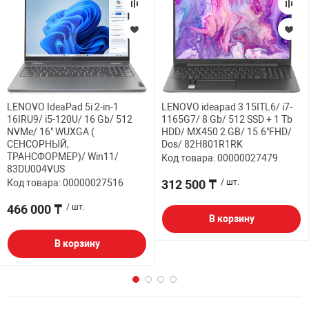
LENOVO IdeaPad 5i 2-in-1
LENOVO ideapad 3 15ITL6/ i7-
16IRU9/ i5-120U/ 16 Gb/ 512
1165G7/ 8 Gb/ 512 SSD + 1 Tb
NVMe/ 16" WUXGA (
HDD/ MX450 2 GB/ 15.6"FHD/
СЕНСОРНЫЙ,
Dos/ 82H801R1RK
ТРАНСФОРМЕР)/ Win11/
Код товара: 00000027479
83DU004VUS
Код товара: 00000027516
312 500 ₸
/ шт.
466 000 ₸
/ шт.
В корзину
В корзину