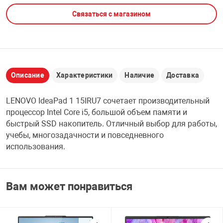
Связаться с магазином
НТЫ
PCI АДАПТЕРЫ
CD-DVD ДИСКИ
USB АДАПТЕР
ЛЯ ДОМА
ЛЕНТА ДЛЯ ЧЕ
USB ХАБЫ
Описание
Характеристики
Наличие
Доставка
ОВАЯ ТЕХНИКА
CARD RIDER
LENOVO IdeaPad 1 15IRU7 сочетает производительный
ОМ
процессор Intel Core i5, большой объем памяти и
НАБОР ДЛЯ СТ
быстрый SSD накопитель. Отличный выбор для работы,
учебы, многозадачности и повседневного
использования.
Вам может понравиться