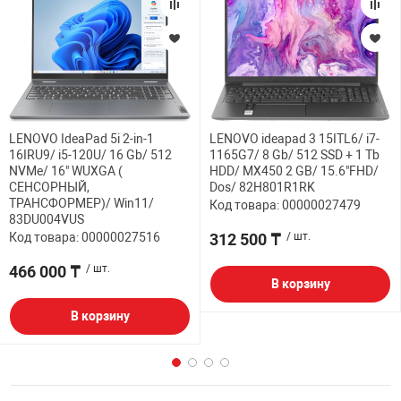
LENOVO IdeaPad 5i 2-in-1
LENOVO ideapad 3 15ITL6/ i7-
16IRU9/ i5-120U/ 16 Gb/ 512
1165G7/ 8 Gb/ 512 SSD + 1 Tb
NVMe/ 16" WUXGA (
HDD/ MX450 2 GB/ 15.6"FHD/
СЕНСОРНЫЙ,
Dos/ 82H801R1RK
ТРАНСФОРМЕР)/ Win11/
Код товара: 00000027479
83DU004VUS
Код товара: 00000027516
312 500 ₸
/ шт.
466 000 ₸
/ шт.
В корзину
В корзину