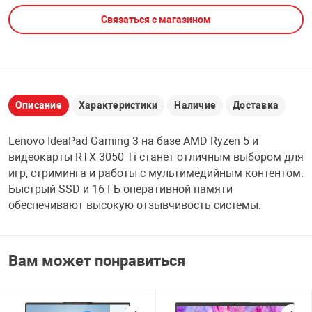
Связаться с магазином
НТЫ
PCI АДАПТЕРЫ
CD-DVD ДИСКИ
USB АДАПТЕР
ЛЯ ДОМА
ЛЕНТА ДЛЯ ЧЕ
USB ХАБЫ
Описание
Характеристики
Наличие
Доставка
ОВАЯ ТЕХНИКА
CARD RIDER
Lenovo IdeaPad Gaming 3 на базе AMD Ryzen 5 и
ОМ
видеокарты RTX 3050 Ti станет отличным выбором для
НАБОР ДЛЯ СТ
игр, стриминга и работы с мультимедийным контентом.
Быстрый SSD и 16 ГБ оперативной памяти
обеспечивают высокую отзывчивость системы.
Вам может понравиться