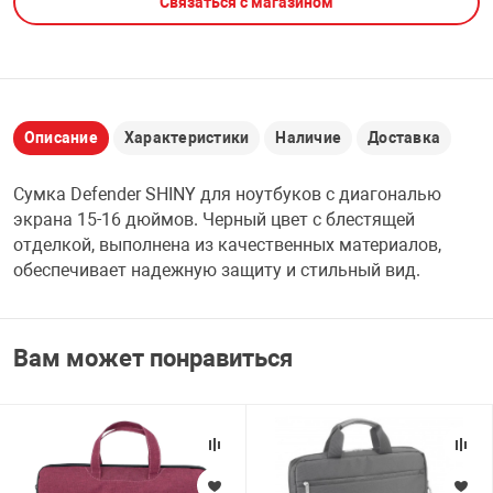
Связаться с магазином
НТЫ
PCI АДАПТЕРЫ
CD-DVD ДИСКИ
USB АДАПТЕР
ЛЯ ДОМА
ЛЕНТА ДЛЯ ЧЕ
USB ХАБЫ
Описание
Характеристики
Наличие
Доставка
ОВАЯ ТЕХНИКА
Сумка Defender SHINY для ноутбуков с диагональю
CARD RIDER
экрана 15-16 дюймов. Черный цвет с блестящей
ОМ
отделкой, выполнена из качественных материалов,
НАБОР ДЛЯ СТ
обеспечивает надежную защиту и стильный вид.
Вам может понравиться