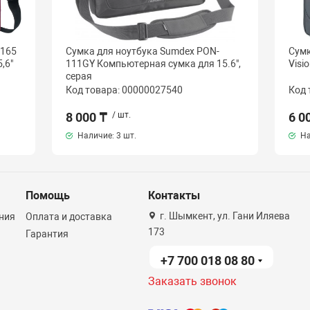
-165
Сумка для ноутбука Sumdex PON-
Сумк
,6"
111GY Компьютерная сумка для 15.6",
Visi
серая
Код товара: 00000027540
Код 
8 000 ₸
/ шт.
6 0
Наличие:
3 шт.
На
Помощь
Контакты
г. Шымкент, ул. Гани Иляева
ния
Оплата и доставка
173
Гарантия
+7 700 018 08 80
Заказать звонок