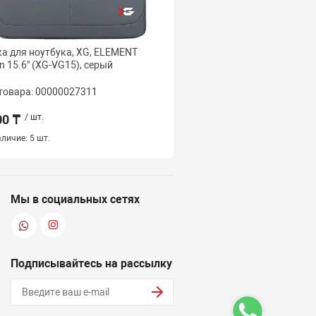
а для ноутбука, XG, ELEMENT
Сумка для ноутбука, X
on 15.6" (XG-VG15), серый
Prime 15.6" (XG-PB15), 
товара: 00000027311
Код товара: 000000273
00 ₸
/ шт.
5 000 ₸
/ шт.
личие:
5 шт.
Наличие:
6 шт.
Мы в социальных сетях
Подписывайтесь на рассылку