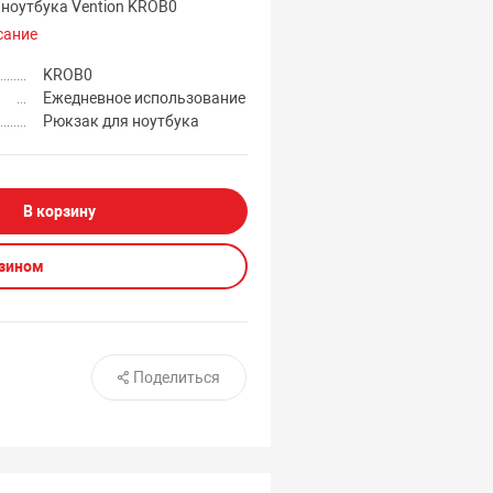
 ноутбука Vention KROB0
сание
KROB0
Ежедневное использование
Рюкзак для ноутбука
В корзину
азином
Поделиться