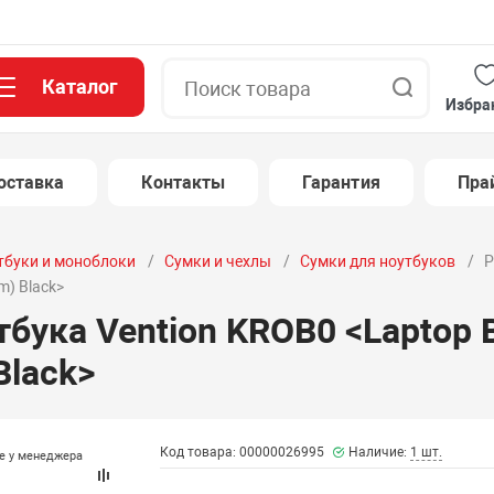
Каталог
Поиск
Избра
оставка
Контакты
Гарантия
Пра
тбуки и моноблоки
Сумки и чехлы
Сумки для ноутбуков
Р
m) Black>
тбука Vention KROB0 <Laptop 
Black>
Код товара: 00000026995
Наличие:
1 шт.
те у менеджера