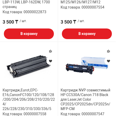
LBP-113W, LBP-162DW, 1700
M125/M126/M127/M12
страниц
Код товара: 00000007554
Код товара: 00000022873
3 500 ₸
/ шт.
3 500 ₸
/ шт.
В корзину
В корзину
Картридж,Eurot,EPC-
Картридж NVP совместимый
E16,CanonFC100/120/108/128
HP CC530A/Canon 718 Black
/200/204/206/208/210/220/22
для LaserJet Color
4/
CP2025/CP2025dn/CP2025n/
226/228/230/310/330/336/5
MFP-CM
Код товара: 00000007558
Код товара: 00000007547