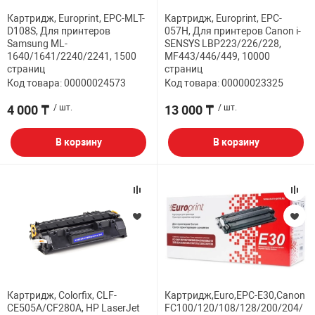
Картридж, Europrint, EPC-MLT-
Картридж, Europrint, EPC-
D108S, Для принтеров
057H, Для принтеров Canon i-
Samsung ML-
SENSYS LBP223/226/228,
1640/1641/2240/2241, 1500
MF443/446/449, 10000
страниц
страниц
Код товара: 00000024573
Код товара: 00000023325
4 000 ₸
/ шт.
13 000 ₸
/ шт.
В корзину
В корзину
Картридж, Colorfix, CLF-
Картридж,Euro,EPC-E30,Canon
CE505A/CF280A, HP LaserJet
FC100/120/108/128/200/204/