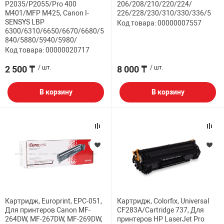
P2035/P2055/Pro 400
206/208/210/220/224/
M401/MFP M425, Canon I-
226/228/230/310/330/336/5
SENSYS LBP
Код товара: 00000007557
6300/6310/6650/6670/6680/5
840/5880/5940/5980/
Код товара: 00000020717
2 500 ₸
/ шт.
8 000 ₸
/ шт.
В корзину
В корзину
Картридж, Europrint, EPC-051,
Картридж, Colorfix, Universal
Для принтеров Canon MF-
CF283A/Cartridge 737, Для
264DW, MF-267DW, MF-269DW,
принтеров HP LaserJet Pro