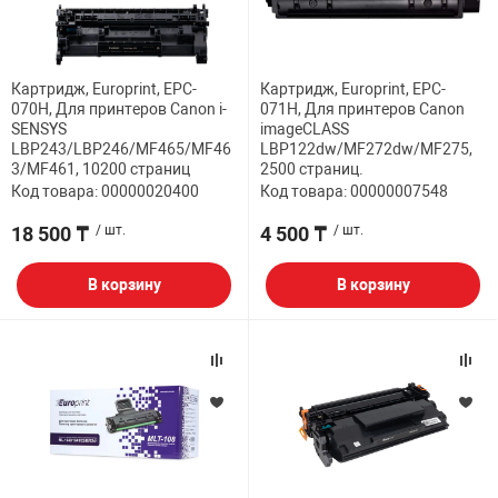
НТЫ
PCI АДАПТЕРЫ
CD-DVD ДИСКИ
USB АДАПТЕР
Картридж, Europrint, EPC-
Картридж, Europrint, EPC-
ЛЯ ДОМА
ЛЕНТА ДЛЯ ЧЕ
070H, Для принтеров Canon i-
071H, Для принтеров Canon
USB ХАБЫ
SENSYS
imageCLASS
LBP243/LBP246/MF465/MF46
LBP122dw/MF272dw/MF275,
3/MF461, 10200 страниц
2500 страниц.
ОВАЯ ТЕХНИКА
Код товара: 00000020400
Код товара: 00000007548
CARD RIDER
18 500 ₸
/ шт.
4 500 ₸
/ шт.
ОМ
НАБОР ДЛЯ СТ
В корзину
В корзину