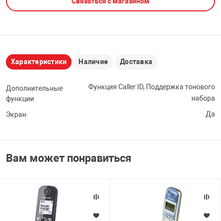
Связаться с магазином
НТЫ
PCI АДАПТЕРЫ
CD-DVD ДИСКИ
USB АДАПТЕР
ЛЯ ДОМА
ЛЕНТА ДЛЯ ЧЕ
USB ХАБЫ
Характеристики
Наличие
Доставка
ОВАЯ ТЕХНИКА
CARD RIDER
Функция Caller ID, Поддержка тонового
Дополнительные
набора
функции
ОМ
Да
Экран
НАБОР ДЛЯ СТ
Вам может понравиться