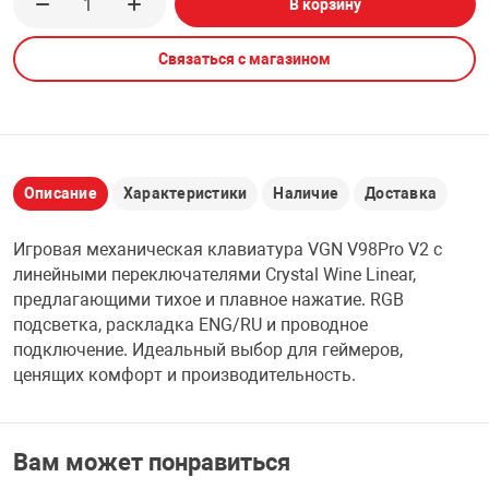
В корзину
НТЫ
PCI АДАПТЕРЫ
CD-DVD ДИСКИ
USB АДАПТЕР
Связаться с магазином
ЛЯ ДОМА
ЛЕНТА ДЛЯ ЧЕ
USB ХАБЫ
ОВАЯ ТЕХНИКА
CARD RIDER
Описание
Характеристики
Наличие
Доставка
ОМ
Игровая механическая клавиатура VGN V98Pro V2 с
НАБОР ДЛЯ СТ
линейными переключателями Crystal Wine Linear,
предлагающими тихое и плавное нажатие. RGB
подсветка, раскладка ENG/RU и проводное
подключение. Идеальный выбор для геймеров,
ценящих комфорт и производительность.
Вам может понравиться