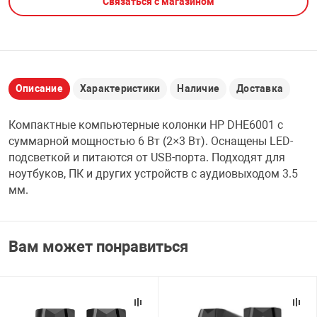
Связаться с магазином
НТЫ
PCI АДАПТЕРЫ
CD-DVD ДИСКИ
USB АДАПТЕР
ЛЯ ДОМА
ЛЕНТА ДЛЯ ЧЕ
USB ХАБЫ
Описание
Характеристики
Наличие
Доставка
ОВАЯ ТЕХНИКА
Компактные компьютерные колонки HP DHE6001 с
CARD RIDER
суммарной мощностью 6 Вт (2×3 Вт). Оснащены LED-
ОМ
подсветкой и питаются от USB-порта. Подходят для
НАБОР ДЛЯ СТ
ноутбуков, ПК и других устройств с аудиовыходом 3.5
мм.
Вам может понравиться