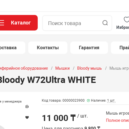
Каталог
Поиск
Избра
оставка
Контакты
Гарантия
Пра
иферийное оборудование
Мышки
Bloody мышь
Мышь игро
loody W72Ultra WHITE
Код товара: 00000023900
Наличие:
1 шт.
те у менеджера
Мышь игров
11 000 ₸
/ шт.
Полное опи
Цена для партнера
9 800 ₸