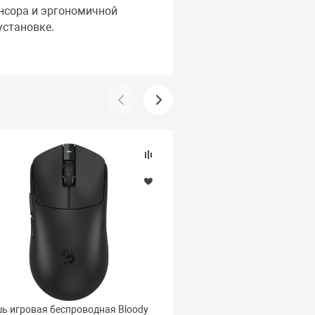
нсора и эргономичной
установке.
 игровая беспроводная Bloody
Мышь игровая беспров