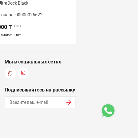
ltraDock Black
R73Pro Nyx Mirage SAV
товара: 00000026622
Код товара: 000000266
000 ₸
/ шт.
17 000 ₸
/ шт.
личие:
1 шт.
Наличие:
2 шт.
Мы в социальных сетях
Подписывайтесь на рассылку