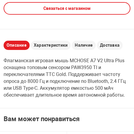
Связаться с магазином
НТЫ
PCI АДАПТЕРЫ
CD-DVD ДИСКИ
USB АДАПТЕР
ЛЯ ДОМА
ЛЕНТА ДЛЯ ЧЕ
USB ХАБЫ
Описание
Характеристики
Наличие
Доставка
ОВАЯ ТЕХНИКА
CARD RIDER
Флагманская игровая мышь MCHOSE A7 V2 Ultra Plus
ОМ
оснащена топовым сенсором PAW3950 TI и
НАБОР ДЛЯ СТ
переключателями TTC Gold. Поддерживает частоту
опроса до 8000 Гц и подключение по Bluetooth, 2.4 ГГц
или USB Type-C. Аккумулятор емкостью 500 мАч
обеспечивает длительное время автономной работы.
Вам может понравиться