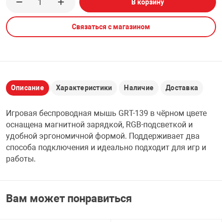
В корзину
НТЫ
PCI АДАПТЕРЫ
CD-DVD ДИСКИ
USB АДАПТЕР
Связаться с магазином
ЛЯ ДОМА
ЛЕНТА ДЛЯ ЧЕ
USB ХАБЫ
ОВАЯ ТЕХНИКА
CARD RIDER
Описание
Характеристики
Наличие
Доставка
ОМ
Игровая беспроводная мышь GRT-139 в чёрном цвете
НАБОР ДЛЯ СТ
оснащена магнитной зарядкой, RGB-подсветкой и
удобной эргономичной формой. Поддерживает два
способа подключения и идеально подходит для игр и
работы.
Вам может понравиться