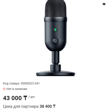
ФИЛЬТР
32" дюймов
МЕДИАКОНВЕР
КА И РАСХОДНИКИ
СИСТЕМЫ ОХЛ
ДЕНЕЖНЫЕ Я
РАЗВЕТВИТЕЛ
ПОЛКА ДЛЯ М
ВЕБ КАМЕРЫ
Мониторы с диа
АНТЕННЫ И К
38.5" дюймов
БОРУДОВАНИЕ
КОРПУСА
СТАЦИОНАРНЫ
ПРИНАДЛЕЖНО
ПОЛКА СТАЦИ
КОВРИКИ
ИНТЕРАКТИВН
СЕТЕВЫЕ КАРТ
Кронштейны дл
ЕСКАЯ ТЕХНИКА
БЛОКИ ПИТАН
КАРТРИДЖИ И
Проекторов
ФЛЕШ КАРТЫ
EXTENDER УДЛ
ПАТЧ КОРД
ВИТОЙ ПАРЕ
ОТЕХНИКА
CD ПРИВОДЫ
КАЛЬКУЛЯТОР
ТВ ТЮНЕРЫ И 
КОННЕКТОРА
 ОБОРУДОВАНИЕ
ЗВУКОВЫЕ ПЛ
ТЕРМОПАСТЫ
НАУШНИКИ И 
PoE АДАПТЕРЫ
Код товара: 00000021341
РЫ
МАТРИЦЫ ДЛЯ
ЧИСТЯЩИЕ СР
РАЗВЕТВИТЕЛ
Нет в наличии
КАБЕЛИ
43 000 ₸
/ шт.
ПРОГРАММНОЕ
БАТАРЕЙКИ И
ОПТОВОЛОКНО
Цена для партнера
38 400 ₸
ПЕРЕХОДНИКИ
КОМПЛЕКТУЮ