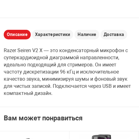
НТЫ
PCI АДАПТЕРЫ
CD-DVD ДИСКИ
USB АДАПТЕР
ЛЯ ДОМА
ЛЕНТА ДЛЯ ЧЕ
Описание
Характеристики
Наличие
Доставка
USB ХАБЫ
ОВАЯ ТЕХНИКА
Razer Seiren V2 X — это конденсаторный микрофон с
CARD RIDER
суперкардиоидной диаграммой направленности,
идеально подходящий для стримеров. Он имеет
ОМ
частоту дискретизации 96 кГц и исключительное
НАБОР ДЛЯ СТ
качество звука, минимизируя шумы и фоновый звук
для чистых записей. Подключается через USB и имеет
компактный дизайн.
Вам может понравиться