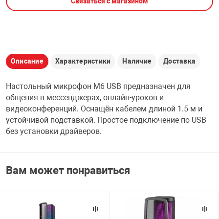
Связаться с магазином
НТЫ
PCI АДАПТЕРЫ
CD-DVD ДИСКИ
USB АДАПТЕР
ЛЯ ДОМА
ЛЕНТА ДЛЯ ЧЕ
USB ХАБЫ
Описание
Характеристики
Наличие
Доставка
ОВАЯ ТЕХНИКА
Настольный микрофон M6 USB предназначен для
CARD RIDER
общения в мессенджерах, онлайн-уроков и
ОМ
видеоконференций. Оснащён кабелем длиной 1.5 м и
НАБОР ДЛЯ СТ
устойчивой подставкой. Простое подключение по USB
без установки драйверов.
Вам может понравиться