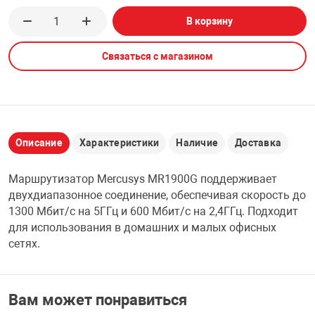
В корзину
НТЫ
PCI АДАПТЕРЫ
CD-DVD ДИСКИ
USB АДАПТЕР
Связаться с магазином
ЛЯ ДОМА
ЛЕНТА ДЛЯ ЧЕ
USB ХАБЫ
ОВАЯ ТЕХНИКА
CARD RIDER
Описание
Характеристики
Наличие
Доставка
ОМ
НАБОР ДЛЯ СТ
Маршрутизатор Mercusys MR1900G поддерживает
двухдиапазонное соединение, обеспечивая скорость до
1300 Мбит/с на 5ГГц и 600 Мбит/с на 2,4ГГц. Подходит
для использования в домашних и малых офисных
сетях.
Вам может понравиться