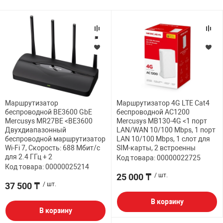
Маршрутизатор
Маршрутизатор 4G LTE Cat4
беспроводной BE3600 GbE
беспроводной AC1200
Mercusys MR27BE <BE3600
Mercusys MB130-4G <1 порт
Двухдиапазонный
LAN/WAN 10/100 Mbps, 1 порт
беспроводной маршрутизатор
LAN 10/100 Mbps, 1 слот для
Wi-Fi 7, Скорость: 688 Мбит/с
SIM-карты, 2 встроенны
для 2.4 ГГц + 2
Код товара: 00000022725
Код товара: 00000025214
25 000 ₸
/ шт.
37 500 ₸
/ шт.
В корзину
В корзину