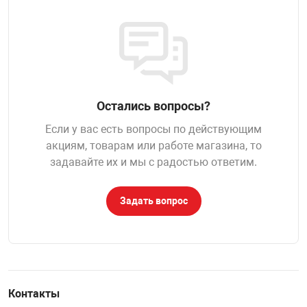
НТЫ
PCI АДАПТЕРЫ
CD-DVD ДИСКИ
USB АДАПТЕР
ЛЯ ДОМА
ЛЕНТА ДЛЯ ЧЕ
USB ХАБЫ
Остались вопросы?
ОВАЯ ТЕХНИКА
CARD RIDER
Если у вас есть вопросы по действующим
акциям, товарам или работе магазина, то
ОМ
задавайте их и мы с радостью ответим.
НАБОР ДЛЯ СТ
Задать вопрос
Контакты