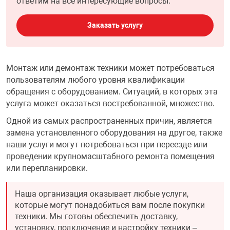
ответим на все интересующие вопросы.
НТЫ
PCI АДАПТЕРЫ
CD-DVD ДИСКИ
Заказать услугу
USB АДАПТЕР
ЛЯ ДОМА
ЛЕНТА ДЛЯ ЧЕ
USB ХАБЫ
Монтаж или демонтаж техники может потребоваться
пользователям любого уровня квалификации
ОВАЯ ТЕХНИКА
CARD RIDER
обращения с оборудованием. Ситуаций, в которых эта
услуга может оказаться востребованной, множество.
ОМ
Одной из самых распространенных причин, является
НАБОР ДЛЯ СТ
замена установленного оборудования на другое, также
наши услуги могут потребоваться при переезде или
проведении крупномасштабного ремонта помещения
или перепланировки.
Наша организация оказывает любые услуги,
которые могут понадобиться вам после покупки
техники. Мы готовы обеспечить доставку,
установку, подключение и настройку техники –