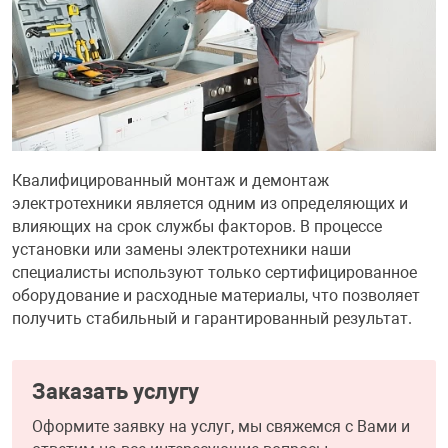
ФИЛЬТР
32" дюймов
МЕДИАКОНВЕР
КА И РАСХОДНИКИ
СИСТЕМЫ ОХЛ
ДЕНЕЖНЫЕ Я
РАЗВЕТВИТЕЛ
ПОЛКА ДЛЯ М
ВЕБ КАМЕРЫ
Мониторы с диа
АНТЕННЫ И К
38.5" дюймов
БОРУДОВАНИЕ
КОРПУСА
СТАЦИОНАРНЫ
ПРИНАДЛЕЖНО
ПОЛКА СТАЦИ
КОВРИКИ
ИНТЕРАКТИВН
СЕТЕВЫЕ КАРТ
Кронштейны дл
ЕСКАЯ ТЕХНИКА
БЛОКИ ПИТАН
КАРТРИДЖИ И
Проекторов
Квалифицированный монтаж и демонтаж
ФЛЕШ КАРТЫ
EXTENDER УДЛ
электротехники является одним из определяющих и
ПАТЧ КОРД
ВИТОЙ ПАРЕ
влияющих на срок службы факторов. В процессе
ОТЕХНИКА
CD ПРИВОДЫ
КАЛЬКУЛЯТОР
установки или замены электротехники наши
ТВ ТЮНЕРЫ И 
специалисты используют только сертифицированное
КОННЕКТОРА
 ОБОРУДОВАНИЕ
ЗВУКОВЫЕ ПЛ
ТЕРМОПАСТЫ
оборудование и расходные материалы, что позволяет
НАУШНИКИ И 
получить стабильный и гарантированный результат.
PoE АДАПТЕРЫ
РЫ
МАТРИЦЫ ДЛЯ
ЧИСТЯЩИЕ СР
РАЗВЕТВИТЕЛ
КАБЕЛИ
Заказать услугу
ПРОГРАММНОЕ
БАТАРЕЙКИ И
ОПТОВОЛОКНО
Оформите заявку на услуг, мы свяжемся с Вами и
ПЕРЕХОДНИКИ
КОМПЛЕКТУЮ