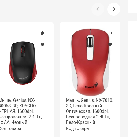
Мышь, Genius, NX-
Мышь, Genius, NX-7010,
М
8006S, 3D, КРАСНО-
3D, Бело-Красный
3
ЧЕРНАЯ, 1600dpi,
Оптическая, 1600dpi,
О
Беcпроводная 2.4ГГц,
Беcпроводная 2.4ГГц,
Б
1x AA, Черный
Бело-Красный
Б
Код товара:
Код товара:
К