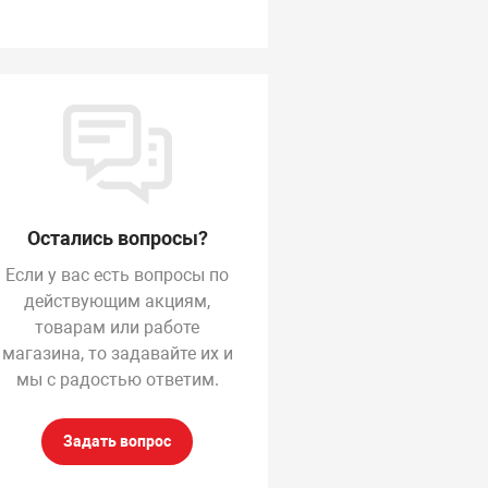
Остались вопросы?
Если у вас есть вопросы по
действующим акциям,
товарам или работе
магазина, то задавайте их и
ышь, Genius, NX-7010,
Мышь, Genius, NX-7005,
Мы
D, Бело-Голубой
3D, Голубой
Ч
мы с радостью ответим.
птическая, 1600dpi,
Оптическая, 1200dpi,
Оп
еcпроводная 2.4ГГц,
Беcпроводная 2.4ГГц,
Бе
ело-Голубой
Голубой
Задать вопрос
од товара:
Код товара:
Ко