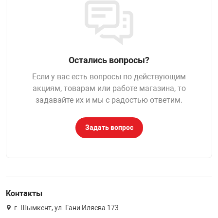
НТЫ
PCI АДАПТЕРЫ
CD-DVD ДИСКИ
USB АДАПТЕР
ЛЯ ДОМА
ЛЕНТА ДЛЯ ЧЕ
USB ХАБЫ
Остались вопросы?
ОВАЯ ТЕХНИКА
Если у вас есть вопросы по действующим
CARD RIDER
акциям, товарам или работе магазина, то
задавайте их и мы с радостью ответим.
ОМ
НАБОР ДЛЯ СТ
Задать вопрос
Контакты
г. Шымкент, ул. Гани Иляева 173