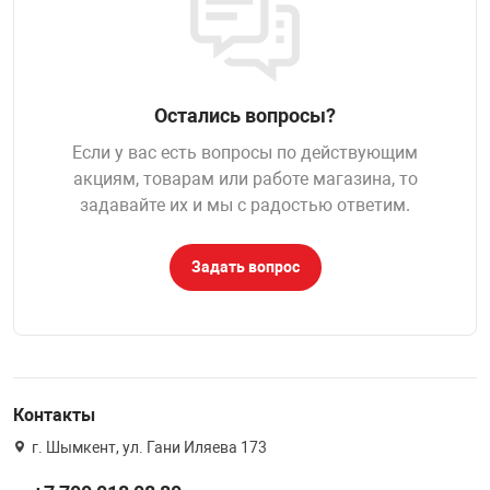
НТЫ
PCI АДАПТЕРЫ
CD-DVD ДИСКИ
USB АДАПТЕР
ЛЯ ДОМА
ЛЕНТА ДЛЯ ЧЕ
Остались вопросы?
USB ХАБЫ
Если у вас есть вопросы по действующим
ОВАЯ ТЕХНИКА
акциям, товарам или работе магазина, то
CARD RIDER
задавайте их и мы с радостью ответим.
ОМ
НАБОР ДЛЯ СТ
Задать вопрос
Контакты
г. Шымкент, ул. Гани Иляева 173