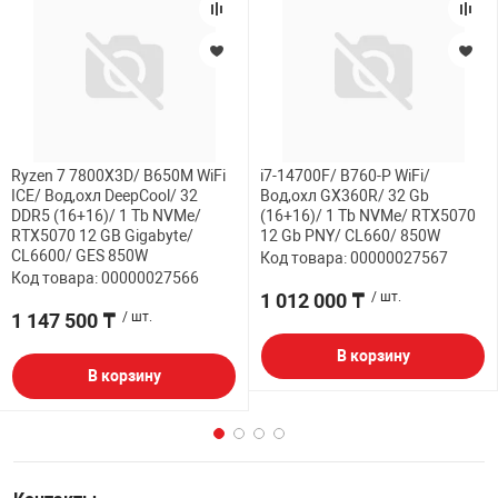
Ryzen 7 7800X3D/ B650M WiFi
i7-14700F/ B760-P WiFi/
ICE/ Вод,охл DeepCool/ 32
Вод,охл GX360R/ 32 Gb
DDR5 (16+16)/ 1 Tb NVMe/
(16+16)/ 1 Tb NVMe/ RTX5070
RTX5070 12 GB Gigabyte/
12 Gb PNY/ CL660/ 850W
CL6600/ GES 850W
Код товара: 00000027567
Код товара: 00000027566
1 012 000 ₸
/ шт.
1 147 500 ₸
/ шт.
В корзину
В корзину