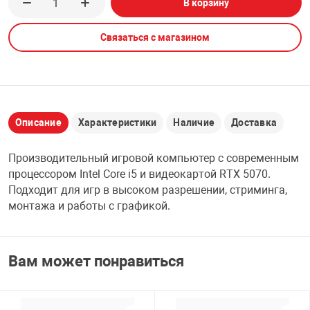
В корзину
НТЫ
PCI АДАПТЕРЫ
CD-DVD ДИСКИ
USB АДАПТЕР
Связаться с магазином
ЛЯ ДОМА
ЛЕНТА ДЛЯ ЧЕ
USB ХАБЫ
ОВАЯ ТЕХНИКА
CARD RIDER
Описание
Характеристики
Наличие
Доставка
ОМ
Производительный игровой компьютер с современным
НАБОР ДЛЯ СТ
процессором Intel Core i5 и видеокартой RTX 5070.
Подходит для игр в высоком разрешении, стриминга,
монтажа и работы с графикой.
Вам может понравиться