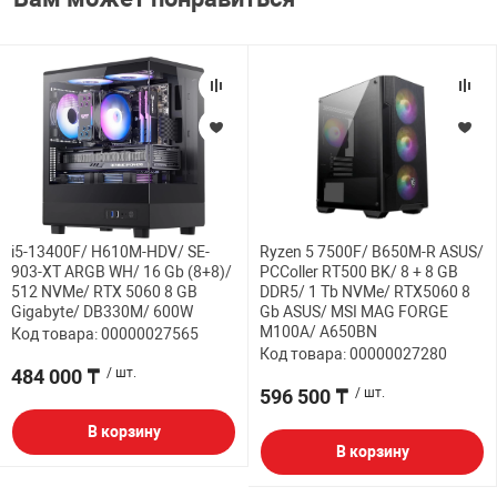
i5-13400F/ H610M-HDV/ SE-
Ryzen 5 7500F/ B650M-R ASUS/
903-XT ARGB WH/ 16 Gb (8+8)/
PCColler RT500 BK/ 8 + 8 GB
512 NVMe/ RTX 5060 8 GB
DDR5/ 1 Tb NVMe/ RTX5060 8
Gigabyte/ DB330M/ 600W
Gb ASUS/ MSI MAG FORGE
M100A/ A650BN
Код товара: 00000027565
Код товара: 00000027280
484 000 ₸
/ шт.
596 500 ₸
/ шт.
В корзину
В корзину