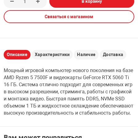
В корзину
НТЫ
PCI АДАПТЕРЫ
CD-DVD ДИСКИ
USB АДАПТЕР
Связаться с магазином
ЛЯ ДОМА
ЛЕНТА ДЛЯ ЧЕ
USB ХАБЫ
ОВАЯ ТЕХНИКА
CARD RIDER
Описание
Характеристики
Наличие
Доставка
ОМ
Мощный игровой компьютер нового поколения на базе
НАБОР ДЛЯ СТ
AMD Ryzen 5 7500F и видеокарты GeForce RTX 5060 Ti
16 ГБ. Система отлично подходит для современных игр
в высоком разрешении, стриминга, работы с графикой
и монтажа видео. Быстрая память DDR5, NVMe SSD
объемом 1 ТБ и жидкостное охлаждение обеспечивают
высокую производительность и стабильность работы.
Вам может понравиться