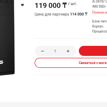
i5-3470/ 
119 000 ₸
/ шт.
480 SSD/
Полное о
Цена для партнера
114 000 ₸
Блок пит
Корпус
Процесс
Связаться с маг