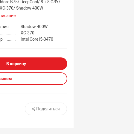
Udore B75/ DeepCool/ 8 + 8 ОЗУ/
 XC-370/ Shadow 400W
писание
ания
Shadow 400W
XC-370
ор
Intel Core i5-3470
В корзину
азином
Поделиться