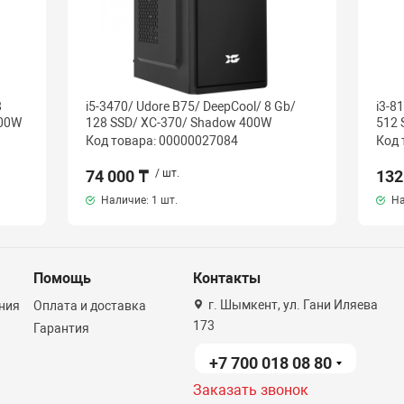
8
i5-3470/ Udore B75/ DeepCool/ 8 Gb/
i3-8
400W
128 SSD/ XC-370/ Shadow 400W
512 
Код товара: 00000027084
Код 
74 000 ₸
/ шт.
132
Наличие:
1 шт.
На
Помощь
Контакты
г. Шымкент, ул. Гани Иляева
ния
Оплата и доставка
173
Гарантия
+7 700 018 08 80
Заказать звонок