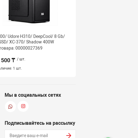
100/ Udore H310/ DeepCool/ 8 Gb/
i5-4570/ B81 UDORE/ De
SSD/ XC-370/ Shadow 400W
128 SSD/ XC-370/ Shad
товара: 00000027369
Код товара: 000000270
 500 ₸
/ шт.
76 000 ₸
/ шт.
личие:
1 шт.
Наличие:
1 шт.
Мы в социальных сетях
Подписывайтесь на рассылку