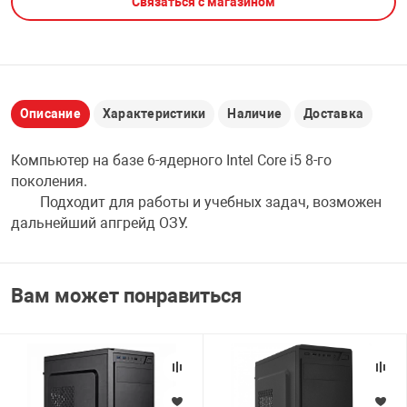
Связаться с магазином
НТЫ
PCI АДАПТЕРЫ
CD-DVD ДИСКИ
USB АДАПТЕР
ЛЯ ДОМА
ЛЕНТА ДЛЯ ЧЕ
USB ХАБЫ
Описание
Характеристики
Наличие
Доставка
ОВАЯ ТЕХНИКА
Компьютер на базе 6-ядерного Intel Core i5 8-го
CARD RIDER
поколения.
ОМ
Подходит для работы и учебных задач, возможен
НАБОР ДЛЯ СТ
дальнейший апгрейд ОЗУ.
Вам может понравиться