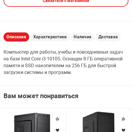
Связаться с магазином
НТЫ
PCI АДАПТЕРЫ
CD-DVD ДИСКИ
USB АДАПТЕР
ЛЯ ДОМА
ЛЕНТА ДЛЯ ЧЕ
USB ХАБЫ
Описание
Характеристики
Наличие
Доставка
ОВАЯ ТЕХНИКА
Компьютер для работы, учебы и повседневных задач
CARD RIDER
на базе Intel Core i3-10105. Оснащен 8 ГБ оперативной
ОМ
памяти и SSD накопителем на 256 ГБ для быстрой
НАБОР ДЛЯ СТ
загрузки системы и программ.
Вам может понравиться