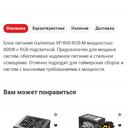
НТЫ
PCI АДАПТЕРЫ
CD-DVD ДИСКИ
USB АДАПТЕР
ЛЯ ДОМА
ЛЕНТА ДЛЯ ЧЕ
Описание
Характеристики
Наличие
Доставка
USB ХАБЫ
Блок питания Gamemax VP-800-RGB-M мощностью
ОВАЯ ТЕХНИКА
800W с RGB-подсветкой. Предназначен для мощных
CARD RIDER
систем, обеспечивая надежное питание и стильное
ОМ
освещение. Отлично подходит для геймерских сборок и
НАБОР ДЛЯ СТ
систем с высокими требованиями к мощности.
Вам может понравиться