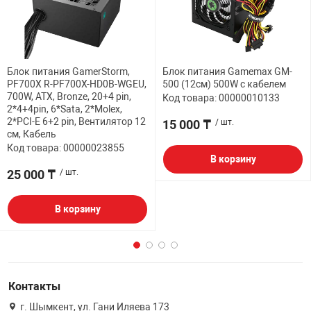
Блок питания GamerStorm,
Блок питания Gamemax GM-
PF700X R-PF700X-HD0B-WGEU,
500 (12см) 500W с кабелем
700W, ATX, Bronze, 20+4 pin,
Код товара: 00000010133
2*4+4pin, 6*Sata, 2*Molex,
2*PCI-E 6+2 pin, Вентилятор 12
15 000 ₸
/ шт.
см, Кабель
Код товара: 00000023855
В корзину
25 000 ₸
/ шт.
В корзину
Контакты
г. Шымкент, ул. Гани Иляева 173