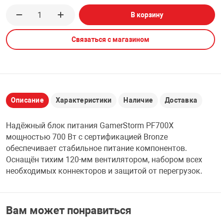
В корзину
НТЫ
PCI АДАПТЕРЫ
CD-DVD ДИСКИ
USB АДАПТЕР
Связаться с магазином
ЛЯ ДОМА
ЛЕНТА ДЛЯ ЧЕ
USB ХАБЫ
ОВАЯ ТЕХНИКА
CARD RIDER
Описание
Характеристики
Наличие
Доставка
ОМ
НАБОР ДЛЯ СТ
Надёжный блок питания GamerStorm PF700X
мощностью 700 Вт с сертификацией Bronze
обеспечивает стабильное питание компонентов.
Оснащён тихим 120-мм вентилятором, набором всех
необходимых коннекторов и защитой от перегрузок.
Вам может понравиться