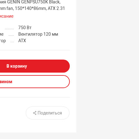
ния GENIN GENPSU750K Black,
mm fan, 150*140*86mm, ATX 2.31
исание
750 Вт
ие
Вентилятор 120 мм
тор
ATX
В корзину
азином
Поделиться