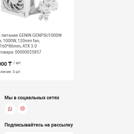
к питания GENIN GENPSU1000W
Блок питания GENIN G
e, 1000W, 120mm fan,
Black, 550W, 120mm fan,
160*86mm, ATX 3.0
150*140*86mm, ATX 2.3
товара: 00000025857
Код товара: 000000258
000 ₸
/ шт.
11 500 ₸
/ шт.
личие:
3 шт.
Наличие:
4 шт.
Мы в социальных сетях
Подписывайтесь на рассылку