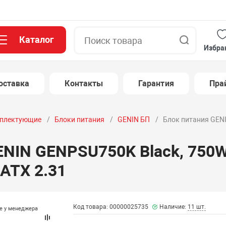
Каталог
Поиск
Избра
оставка
Контакты
Гарантия
Пра
плектующие
Блоки питания
GENIN БП
Блок питания GEN
ENIN GENPSU750K Black, 750W
ATX 2.31
Код товара: 00000025735
Наличие:
11 шт.
те у менеджера