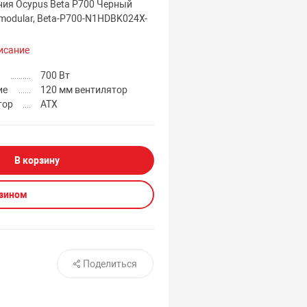
ния Ocypus Beta P700 Черный
modular, Beta-P700-N1HDBK024X-
исание
700 Вт
ие
120 мм вентилятор
тор
ATX
В корзину
азином
Поделиться