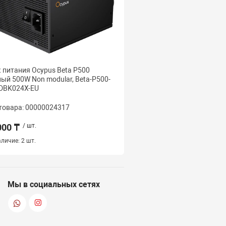
 питания Ocypus Beta P500
Блок питания Ocypus B
ый 500W Non modular, Beta-P500-
Черный 400W Non modula
DBK024X-EU
N1HDBK024X-EU
товара: 00000024317
Код товара: 000000243
000 ₸
/ шт.
14 500 ₸
/ шт.
личие:
2 шт.
Наличие:
2 шт.
Мы в социальных сетях