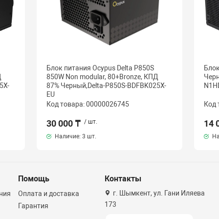
Блок питания Ocypus Delta P850S
Блок
Д
850W Non modular, 80+Bronze, КПД
Черн
5X-
87% Черный,Delta-P850S-BDFBK025X-
N1H
EU
Код товара: 00000026745
Код 
30 000 ₸
/ шт.
14 
Наличие:
3 шт.
На
Помощь
Контакты
г. Шымкент, ул. Гани Иляева
ния
Оплата и доставка
173
Гарантия