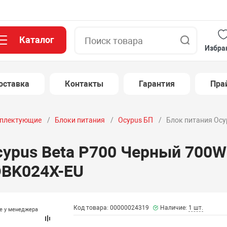
Каталог
Поиск
Избра
оставка
Контакты
Гарантия
Пра
плектующие
Блоки питания
Ocypus БП
Блок питания Ocy
cypus Beta P700 Черный 700W
DBK024X-EU
Код товара: 00000024319
Наличие:
1 шт.
те у менеджера