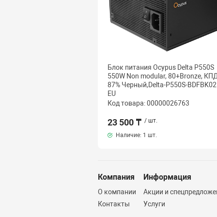
Блок питания Ocypus Delta P550S
550W Non modular, 80+Bronze, КП
87% Черный,Delta-P550S-BDFBK02
EU
Код товара: 00000026763
23 500 ₸
/ шт.
Наличие:
1 шт.
Компания
Информация
О компании
Акции и спецпредложе
Контакты
Услуги