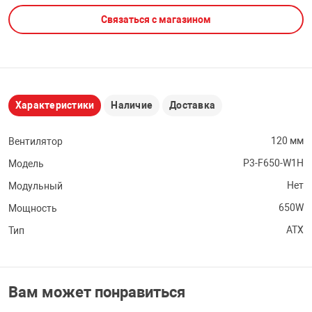
Связаться с магазином
НТЫ
PCI АДАПТЕРЫ
CD-DVD ДИСКИ
USB АДАПТЕР
ЛЯ ДОМА
ЛЕНТА ДЛЯ ЧЕ
USB ХАБЫ
Характеристики
Наличие
Доставка
ОВАЯ ТЕХНИКА
CARD RIDER
120 мм
Вентилятор
ОМ
P3-F650-W1H
Модель
НАБОР ДЛЯ СТ
Нет
Модульный
650W
Мощность
ATX
Тип
Вам может понравиться