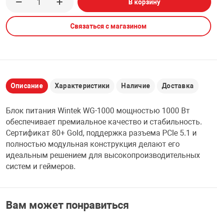
В корзину
НТЫ
PCI АДАПТЕРЫ
CD-DVD ДИСКИ
USB АДАПТЕР
Связаться с магазином
ЛЯ ДОМА
ЛЕНТА ДЛЯ ЧЕ
USB ХАБЫ
ОВАЯ ТЕХНИКА
CARD RIDER
Описание
Характеристики
Наличие
Доставка
ОМ
Блок питания Wintek WG-1000 мощностью 1000 Вт
НАБОР ДЛЯ СТ
обеспечивает премиальное качество и стабильность.
Сертификат 80+ Gold, поддержка разъема PCIe 5.1 и
полностью модульная конструкция делают его
идеальным решением для высокопроизводительных
систем и геймеров.
Вам может понравиться