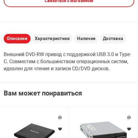
Связаться с магазином
НТЫ
PCI АДАПТЕРЫ
CD-DVD ДИСКИ
USB АДАПТЕР
ЛЯ ДОМА
ЛЕНТА ДЛЯ ЧЕ
USB ХАБЫ
Описание
Характеристики
Наличие
Доставка
ОВАЯ ТЕХНИКА
Внешний DVD-RW привод с поддержкой USB 3.0 и Type-
CARD RIDER
C. Совместим с большинством операционных систем,
ОМ
идеален для чтения и записи CD/DVD дисков.
НАБОР ДЛЯ СТ
Вам может понравиться