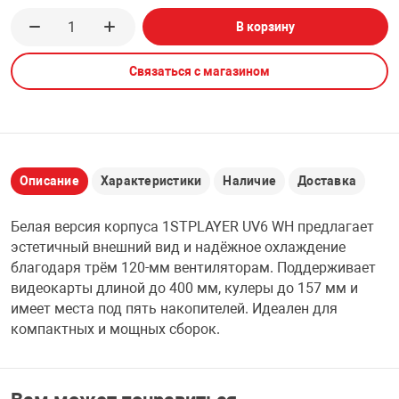
В корзину
НТЫ
PCI АДАПТЕРЫ
CD-DVD ДИСКИ
USB АДАПТЕР
Связаться с магазином
ЛЯ ДОМА
ЛЕНТА ДЛЯ ЧЕ
USB ХАБЫ
ОВАЯ ТЕХНИКА
CARD RIDER
Описание
Характеристики
Наличие
Доставка
ОМ
НАБОР ДЛЯ СТ
Белая версия корпуса 1STPLAYER UV6 WH предлагает
эстетичный внешний вид и надёжное охлаждение
благодаря трём 120-мм вентиляторам. Поддерживает
видеокарты длиной до 400 мм, кулеры до 157 мм и
имеет места под пять накопителей. Идеален для
компактных и мощных сборок.