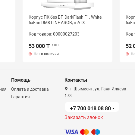
Корпус ПК без БП DarkFlash F1, White,
Корп
6xFan DM8 LINE ARGB, mATX
6xFa
Код товара: 00000027203
Код 
53 000 ₸
/ шт.
52 
Нет в наличии
Не
Помощь
Контакты
г. Шымкент, ул. Гани Иляева
ния
Оплата и доставка
173
Гарантия
+7 700 018 08 80
Заказать звонок