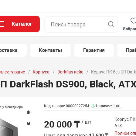
Каталог
Поиск
Избра
оставка
Контакты
Гарантия
Пра
плектующие
Корпуса
Darkflas кейс
Корпус ПК без БП Dark
П DarkFlash DS900, Black, AT
Код товара: 00000027254
Наличие:
1 шт.
те у менеджера
Корпус ПК 
20 000 ₸
/ шт.
ATX
Полное оп
Цена для партнера
17 600 ₸