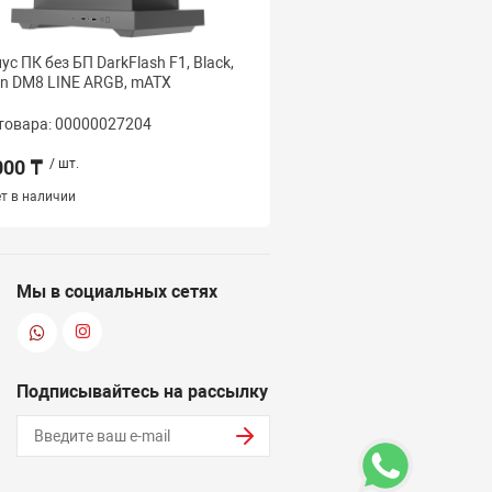
ус ПК без БП DarkFlash F1, Black,
Корпус ПК без БП DarkF
n DM8 LINE ARGB, mATX
White, 4xFan INF34, ATX
товара: 00000027204
Код товара: 000000272
000 ₸
/ шт.
53 000 ₸
/ шт.
т в наличии
Наличие:
1 шт.
Мы в социальных сетях
Подписывайтесь на рассылку