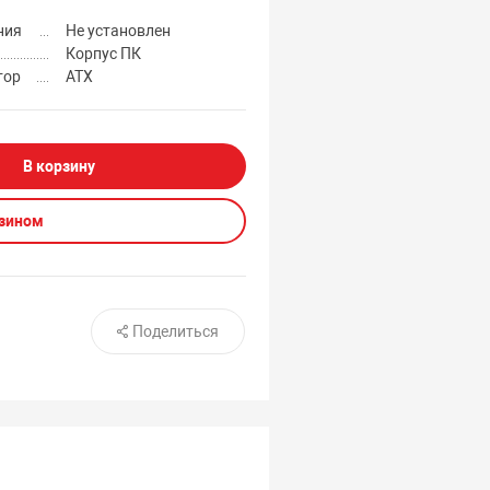
ния
Не установлен
Корпус ПК
тор
ATX
В корзину
азином
Поделиться