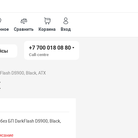
нное
Сравнить
Корзина
Вход
+7 700 018 08 80
йсы
Call-centre
Flash DS900, Black, ATX
X
без БП DarkFlash DS900, Black,
исание