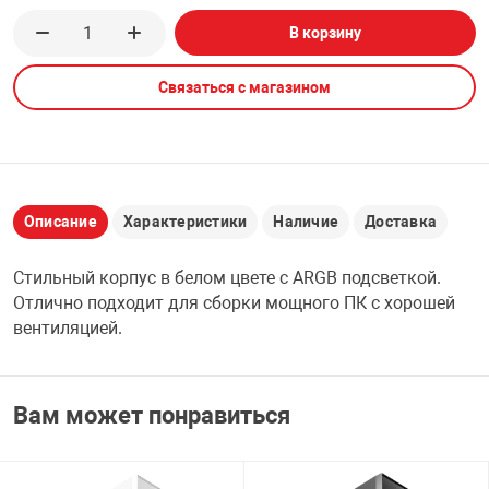
В корзину
НТЫ
PCI АДАПТЕРЫ
CD-DVD ДИСКИ
USB АДАПТЕР
Связаться с магазином
ЛЯ ДОМА
ЛЕНТА ДЛЯ ЧЕ
USB ХАБЫ
ОВАЯ ТЕХНИКА
CARD RIDER
Описание
Характеристики
Наличие
Доставка
ОМ
НАБОР ДЛЯ СТ
Стильный корпус в белом цвете с ARGB подсветкой.
Отлично подходит для сборки мощного ПК с хорошей
вентиляцией.
Вам может понравиться