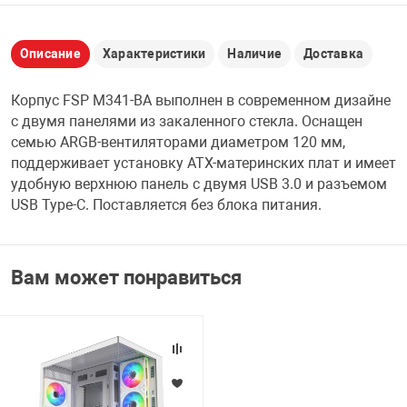
НТЫ
PCI АДАПТЕРЫ
CD-DVD ДИСКИ
USB АДАПТЕР
Описание
Характеристики
Наличие
Доставка
ЛЯ ДОМА
ЛЕНТА ДЛЯ ЧЕ
Корпус FSP M341-BA выполнен в современном дизайне
USB ХАБЫ
с двумя панелями из закаленного стекла. Оснащен
ОВАЯ ТЕХНИКА
семью ARGB-вентиляторами диаметром 120 мм,
CARD RIDER
поддерживает установку ATX-материнских плат и имеет
удобную верхнюю панель с двумя USB 3.0 и разъемом
ОМ
USB Type-C. Поставляется без блока питания.
НАБОР ДЛЯ СТ
Вам может понравиться