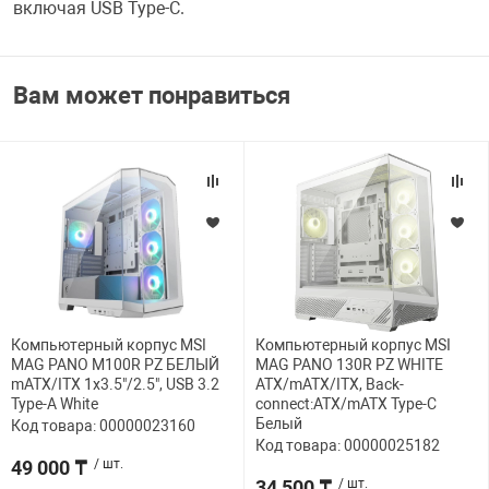
включая USB Type-C.
Вам может понравиться
Компьютерный корпус MSI
Компьютерный корпус MSI
MAG PANO M100R PZ БЕЛЫЙ
MAG PANO 130R PZ WHITE
mATX/ITX 1x3.5"/2.5", USB 3.2
ATX/mATX/ITX, Back-
Type-A White
connect:ATX/mATX Type-C
Белый
Код товара: 00000023160
Код товара: 00000025182
49 000 ₸
/ шт.
34 500 ₸
/ шт.