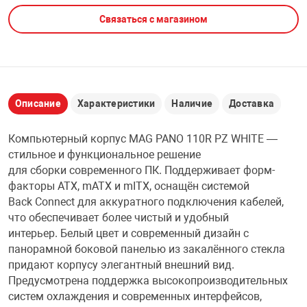
Связаться с магазином
НТЫ
PCI АДАПТЕРЫ
CD-DVD ДИСКИ
USB АДАПТЕР
ЛЯ ДОМА
ЛЕНТА ДЛЯ ЧЕ
USB ХАБЫ
Описание
Характеристики
Наличие
Доставка
ОВАЯ ТЕХНИКА
CARD RIDER
Компьютерный корпус MAG PANO 110R PZ WHITE —
ОМ
стильное и функциональное решение
НАБОР ДЛЯ СТ
для сборки современного ПК. Поддерживает форм-
факторы ATX, mATX и mITX, оснащён системой
Back Connect для аккуратного подключения кабелей,
что обеспечивает более чистый и удобный
интерьер. Белый цвет и современный дизайн с
панорамной боковой панелью из закалённого стекла
придают корпусу элегантный внешний вид.
Предусмотрена поддержка высокопроизводительных
систем охлаждения и современных интерфейсов,