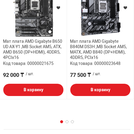
Мат.плата AMD Gigabyte B650
Мат.плата AMD Gigabyte
UD AX-Y1 ,MB Socket AM5, ATX,
B840M DS3H ,MB Socket AM5,
AMD B650 (DP+HDMI), 4DDR5,
MATX, AMD B840 (DP+HDMI),
4PCIx16
4DDR5, PCIx16
Код товара: 00000021675
Код товара: 00000023648
92 000 ₸
/ шт.
77 500 ₸
/ шт.
В корзину
В корзину