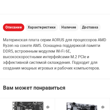
НТЫ
PCI АДАПТЕРЫ
CD-DVD ДИСКИ
USB АДАПТЕР
ЛЯ ДОМА
ЛЕНТА ДЛЯ ЧЕ
Описание
Характеристики
Наличие
Доставка
USB ХАБЫ
ОВАЯ ТЕХНИКА
Материнская плата серии AORUS для процессоров AMD
CARD RIDER
Ryzen на сокете AM5. Оснащена поддержкой памяти
DDR5, встроенным модулем Wi-Fi 6E,
ОМ
высокоскоростными интерфейсами M.2 PCIe и
НАБОР ДЛЯ СТ
эффективной системой охлаждения. Подходит для
создания мощных игровых и рабочих компьютеров.
Вам может понравиться